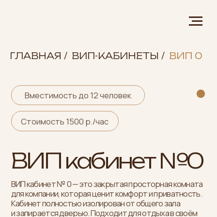
ГЛАВНАЯ
/
ВИП-КАБИНЕТЫ
/
ВИП 0
Вместимость до 12 человек
Стоимость 1500 р./час
ВИП кабинет №0
ВИП кабинет № 0 — это закрытая просторная комната
для компании, которая ценит комфорт и приватность.
Кабинет полностью изолирован от общего зала
и запирается дверью. Подходит для отдыха в своём
кругу, спокойного общения и длительного визита
в баню. Главная особенность кабинета № 0 —
собственный санузел внутри комнаты
.