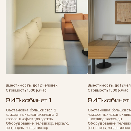
Вместимость: до 12 человек
Вместимость: до 12 че
Стоимость 1500 р./час
Стоимость 1500 р./час
ВИП-кабинет 1
ВИП-кабинет
Обстановка:
большой стол, 2
Обстановка:
большой ст
комфортных кожаных дивана, 2
комфортных кожаных диван
кресла, шкафчик для одежды
шкафчик для одежды
Оборудование:
телевизор, зеркало,
Оборудование:
телевиз
фен, нарды, кондиционер
фен, нарды, кондиционер