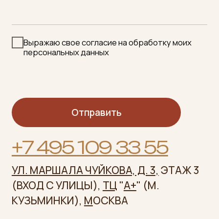
+7 495 109 33 55
УЛ. МАРШАЛА ЧУЙКОВА, Д. 3,
ЭТАЖ 3
(ВХОД С УЛИЦЫ),
ТЦ
"
А+
" (М.
КУЗЬМИНКИ),
М
ОСКВА
TELEGRAM
VKONTAKTE
INFO@KUZMINKI-BANI.RU