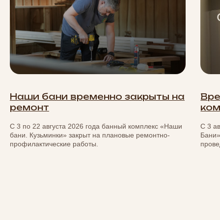
Наши бани временно закрыты на
Вре
ремонт
ком
С 3 по 22 августа 2026 года банный комплекс «Наши
С 3 а
бани. Кузьминки» закрыт на плановые ремонтно-
Бани»
профилактические работы.
прове
Контакты
Мы ждём вас в Наших банях и будем
рады организовать для вас