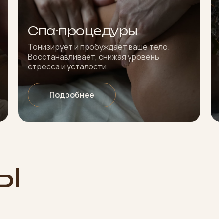
Спа-процедуры
Тонизирует и пробуждает ваше тело.
Восстанавливает, снижая уровень
стресса и усталости.
Подробнее
ы