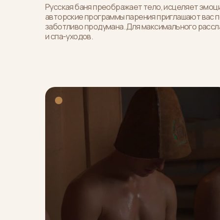
Русская баня преображает тело, исцеляет эмоц
авторские программы парения приглашают вас по
заботливо продумана. Для максимального рассл
и спа-уходов.