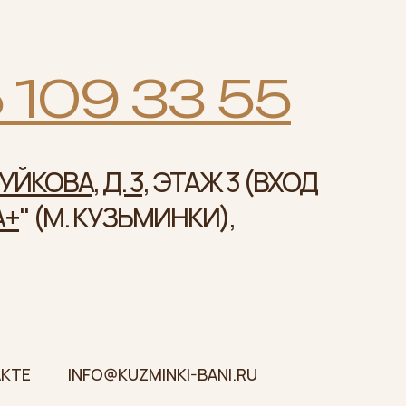
 109 33 55
ЙКОВА, Д. 3,
ЭТАЖ 3 (ВХОД
А+
" (М. КУЗЬМИНКИ),
KTE
INFO@KUZMINKI-BANI.RU