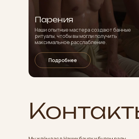
Парения
Наши опытные мастера создают банные
ритуалы, чтобы вы могли получить
максимальное расслабление.
Подробнее
Контакт
Мы ждём вас в Наших банях и будем рады