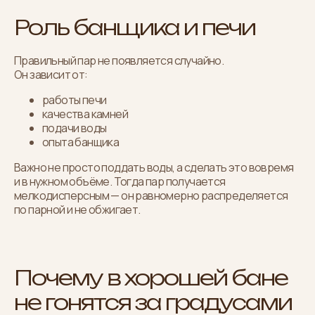
Роль банщика и печи
Правильный пар не появляется случайно.
Он зависит от:
работы печи
качества камней
подачи воды
опыта банщика
Важно не просто поддать воды, а сделать это вовремя
и в нужном объёме. Тогда пар получается
мелкодисперсным — он равномерно распределяется
по парной и не обжигает.
Почему в хорошей бане
не гонятся за градусами