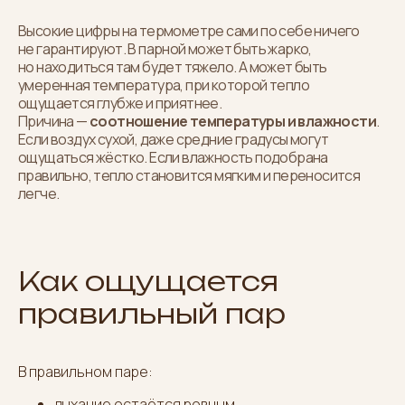
Высокие цифры на термометре сами по себе ничего
не гарантируют. В парной может быть жарко,
но находиться там будет тяжело. А может быть
умеренная температура, при которой тепло
ощущается глубже и приятнее.
Причина —
соотношение температуры и влажности
.
Если воздух сухой, даже средние градусы могут
ощущаться жёстко. Если влажность подобрана
правильно, тепло становится мягким и переносится
легче.
Как ощущается
правильный пар
В правильном паре:
дыхание остаётся ровным