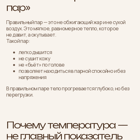
пар»
Правильный пар — это не обжигающий жар и не сухой
воздух. Это мягкое, равномерное тепло, которое
не давит, а окутывает.
Такой пар:
легко дышится
не сушит кожу
не «бьёт» по голове
позволяет находиться в парной спокойно и без
напряжения
В правильном паре тело прогревается глубоко, но без
перегрузки.
Почему температура —
не главный показатель