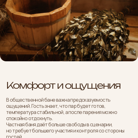
Контакты
Комфорт и ощущения
Мы ждём вас в Наших банях и будем
В общественной бане важна предсказуемость
рады организовать для вас
ощущений. Гость знает, что пар будет готов,
температура стабильной, а после парения можно
отличный отдых.
спокойно отдохнуть.
Частная баня даёт больше свободы в сценарии,
но требует большего участия и контроля со стороны
гостей.