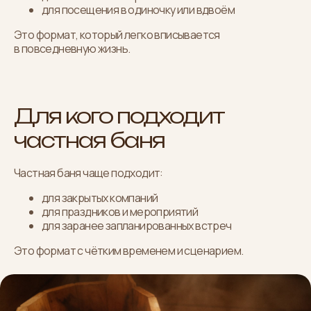
для посещения в одиночку или вдвоём
Это формат, который легко вписывается
в повседневную жизнь.
Для кого подходит
частная баня
Частная баня чаще подходит:
для закрытых компаний
для праздников и мероприятий
для заранее запланированных встреч
Это формат с чётким временем и сценарием.