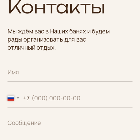
(ВХОД С УЛИЦЫ),
ТЦ
"
А+
" (М.
КУЗЬМИНКИ),
М
ОСКВА
TELEGRAM
VKONTAKTE
INFO@KUZMINKI-BANI.RU