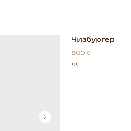
Чизбургер
р.
800
345 г