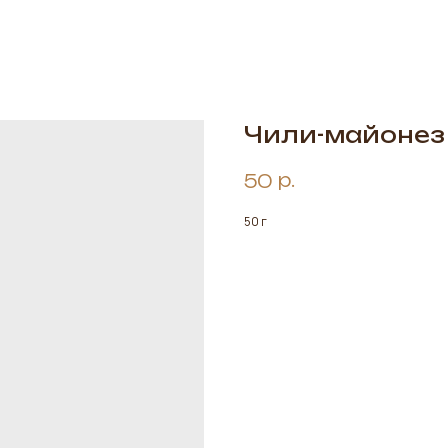
Чили-майонез
р.
50
50 г