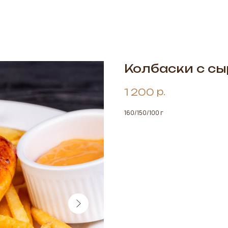
Колбаски с с
р.
1 200
160/150/100 г