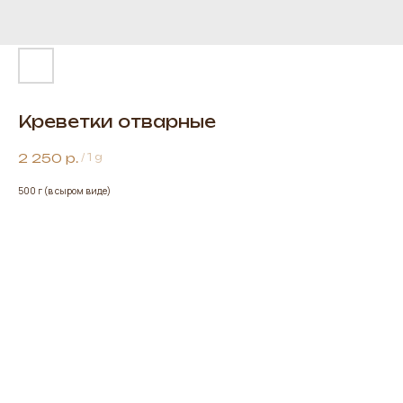
Креветки отварные
2 250
р.
/
1 g
500 г (в сыром виде)