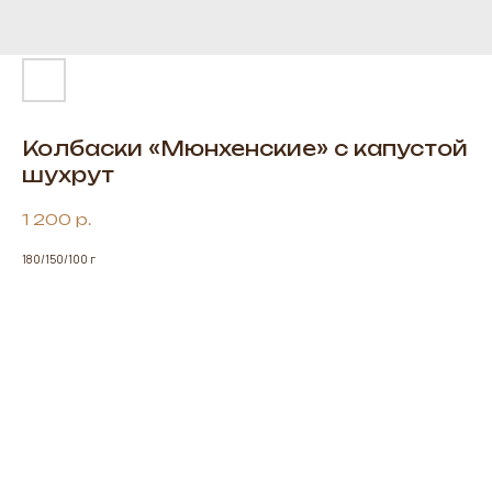
Колбаски «Мюнхенские» с капустой
шухрут
1 200
р.
180/150/100 г