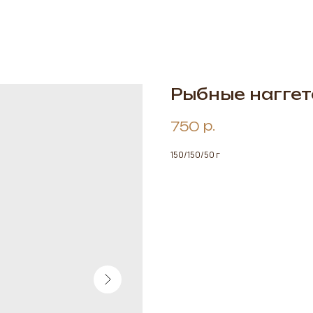
Рыбные нагге
р.
750
150/150/50 г