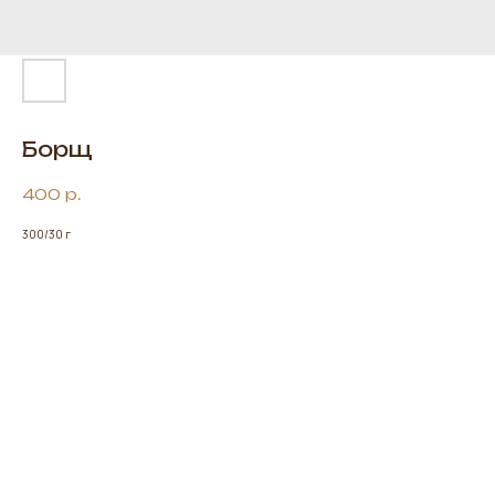
Борщ
400
р.
300/30 г